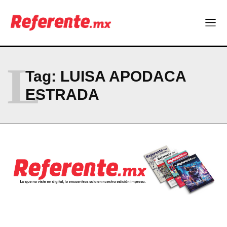
Linux nació como un hobby y hoy mueve la tecnología global
Más escuelas renovadas: fortalecen espacios para el regreso
a clases
¿Y si el futuro industrial de Chihuahua estuviera en el aire?
Los 40 ya no son la mitad de la vida: son el nuevo punto de
partida
L
Tag:
LUISA APODACA
ESTRADA
Company
ABOUT
CONTACT
PRIVACY POLICY
NEWSLETTER