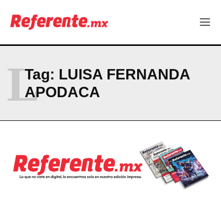
¿Y si el futuro industrial de Chihuahua estuviera en el aire?
Los 40 ya no son la mitad de la vida: son el nuevo punto de
partida
L
Company
Tag:
LUISA FERNANDA
ABOUT
APODACA
CONTACT
PRIVACY POLICY
NEWSLETTER