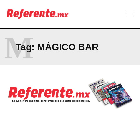
La Sierra Tarahumara tendrá una experiencia turística única
Company
M
ABOUT
Tag:
MÁGICO BAR
CONTACT
PRIVACY POLICY
NEWSLETTER