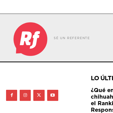
SÉ UN REFERENTE
LO ÚLT
¿Qué e
chihuah
el Rank
Respon