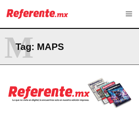
Becas internacionales abren nuevas oportunidades para
profesionistas chihuahuenses
El proyecto que cambió al mundo sin proponérselo: cómo
Linux nació como un hobby y hoy mueve la tecnología global
Más escuelas renovadas: fortalecen espacios para el regreso
M
a clases
¿Y si el futuro industrial de Chihuahua estuviera en el aire?
Tag:
MAPS
Los 40 ya no son la mitad de la vida: son el nuevo punto de
partida
Company
ABOUT
CONTACT
PRIVACY POLICY
NEWSLETTER