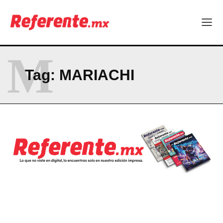
Becas internacionales abren nuevas oportunidades para
profesionistas chihuahuenses
El proyecto que cambió al mundo sin proponérselo: cómo
Linux nació como un hobby y hoy mueve la tecnología global
Más escuelas renovadas: fortalecen espacios para el regreso
M
a clases
¿Y si el futuro industrial de Chihuahua estuviera en el aire?
Tag:
MARIACHI
Los 40 ya no son la mitad de la vida: son el nuevo punto de
partida
Company
ABOUT
CONTACT
PRIVACY POLICY
NEWSLETTER