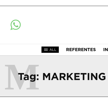
REFERENTES
I
ALL
M
Tag:
MARKETING