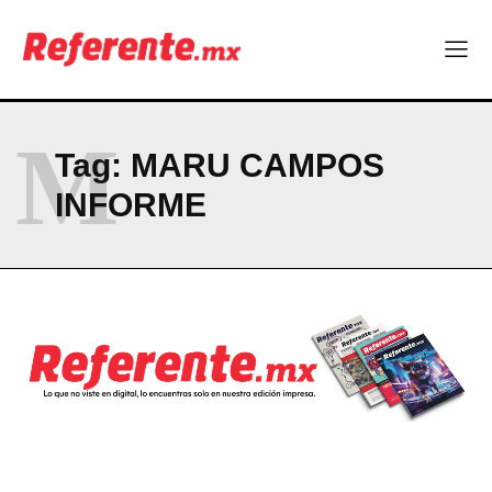
Más escuelas renovadas: fortalecen espacios para el regreso
a clases
¿Y si el futuro industrial de Chihuahua estuviera en el aire?
Los 40 ya no son la mitad de la vida: son el nuevo punto de
partida
M
Tag:
MARU CAMPOS
Company
INFORME
ABOUT
CONTACT
PRIVACY POLICY
NEWSLETTER