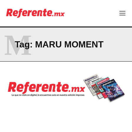
Linux nació como un hobby y hoy mueve la tecnología global
Más escuelas renovadas: fortalecen espacios para el regreso
a clases
¿Y si el futuro industrial de Chihuahua estuviera en el aire?
M
Los 40 ya no son la mitad de la vida: son el nuevo punto de
partida
Tag:
MARU MOMENT
Company
ABOUT
CONTACT
PRIVACY POLICY
NEWSLETTER