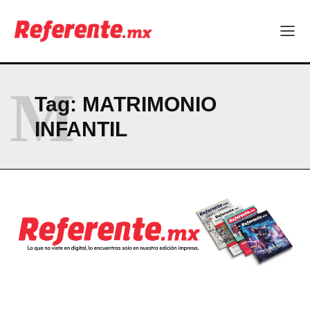
Linux nació como un hobby y hoy mueve la tecnología global
Más escuelas renovadas: fortalecen espacios para el regreso
a clases
¿Y si el futuro industrial de Chihuahua estuviera en el aire?
Los 40 ya no son la mitad de la vida: son el nuevo punto de
partida
M
Tag:
MATRIMONIO
INFANTIL
Company
ABOUT
CONTACT
PRIVACY POLICY
NEWSLETTER