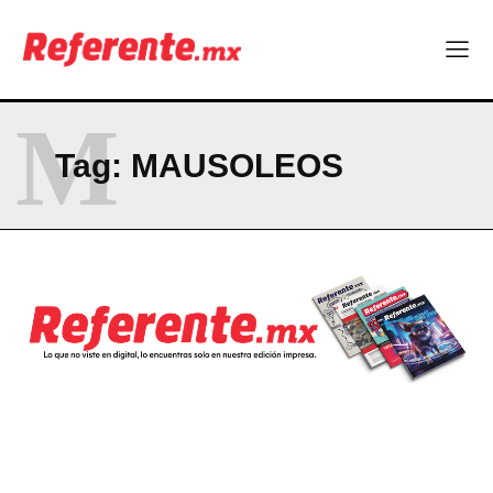
profesionistas chihuahuenses
El proyecto que cambió al mundo sin proponérselo: cómo
Linux nació como un hobby y hoy mueve la tecnología global
Más escuelas renovadas: fortalecen espacios para el regreso
a clases
M
¿Y si el futuro industrial de Chihuahua estuviera en el aire?
Tag:
MAUSOLEOS
Los 40 ya no son la mitad de la vida: son el nuevo punto de
partida
Company
ABOUT
CONTACT
PRIVACY POLICY
NEWSLETTER