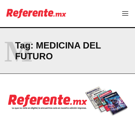
partida
RESUMEN DE COLUMNAS
Company
M
Tag:
MEDICINA DEL
ABOUT
FUTURO
CONTACT
PRIVACY POLICY
NEWSLETTER