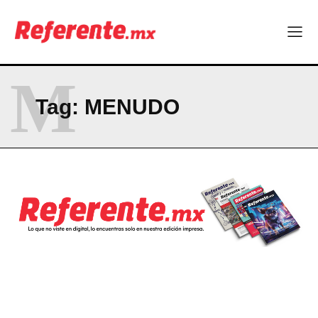
RESUMEN DE COLUMNAS
La Sierra Tarahumara tendrá una experiencia turística única
M
Company
Tag:
MENUDO
ABOUT
CONTACT
PRIVACY POLICY
NEWSLETTER