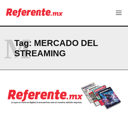
Linux nació como un hobby y hoy mueve la tecnología global
Más escuelas renovadas: fortalecen espacios para el regreso
a clases
¿Y si el futuro industrial de Chihuahua estuviera en el aire?
Los 40 ya no son la mitad de la vida: son el nuevo punto de
partida
M
Tag:
MERCADO DEL
STREAMING
Company
ABOUT
CONTACT
PRIVACY POLICY
NEWSLETTER