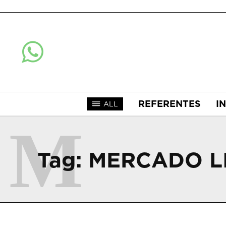
REFERENTES
I
ALL
M
Tag:
MERCADO L