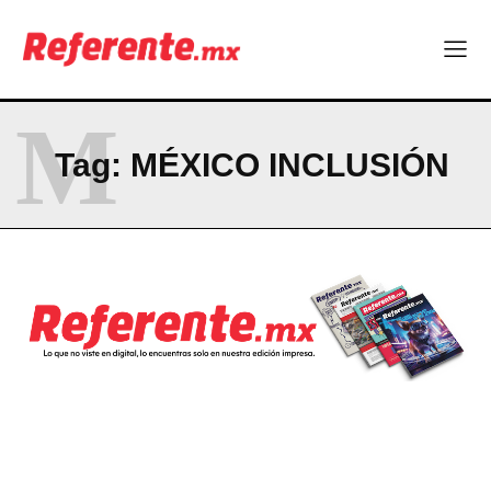
Becas internacionales abren nuevas oportunidades para
profesionistas chihuahuenses
El proyecto que cambió al mundo sin proponérselo: cómo
Linux nació como un hobby y hoy mueve la tecnología global
M
Más escuelas renovadas: fortalecen espacios para el regreso
a clases
Tag:
MÉXICO INCLUSIÓN
Technology
Hormony, startup chihuahuense, es nominada a los MedTech
World Awards
Uno de cada cuatro trabajadores en Chihuahua no tiene estas
prestaciones
Becas internacionales abren nuevas oportunidades para
profesionistas chihuahuenses
El proyecto que cambió al mundo sin proponérselo: cómo
Linux nació como un hobby y hoy mueve la tecnología global
Más escuelas renovadas: fortalecen espacios para el regreso
a clases