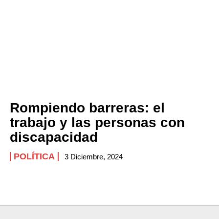
Company
ABOUT
CONTACT
PRIVACY POLICY
NEWSLETTER
Rompiendo barreras: el
trabajo y las personas con
discapacidad
POLÍTICA
3 Diciembre, 2024