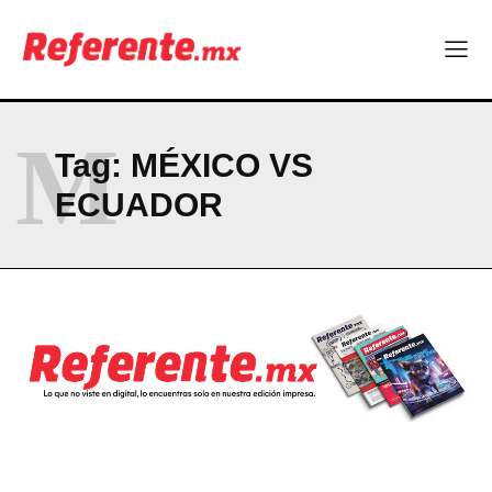
El proyecto que cambió al mundo sin proponérselo: cómo
Linux nació como un hobby y hoy mueve la tecnología global
Más escuelas renovadas: fortalecen espacios para el regreso
a clases
¿Y si el futuro industrial de Chihuahua estuviera en el aire?
M
Los 40 ya no son la mitad de la vida: son el nuevo punto de
Tag:
MÉXICO VS
partida
ECUADOR
Company
ABOUT
CONTACT
PRIVACY POLICY
NEWSLETTER