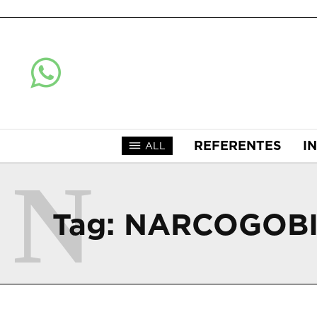
REFERENTES
I
ALL
N
Tag:
NARCOGOB