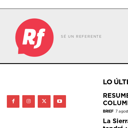
SÉ UN REFERENTE
LO ÚLT
RESUM
COLUM
BRIEF
7 agos
La Sier