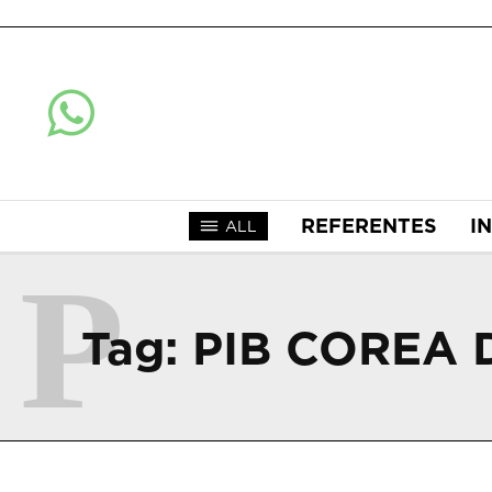
REFERENTES
I
ALL
P
Tag:
PIB COREA 