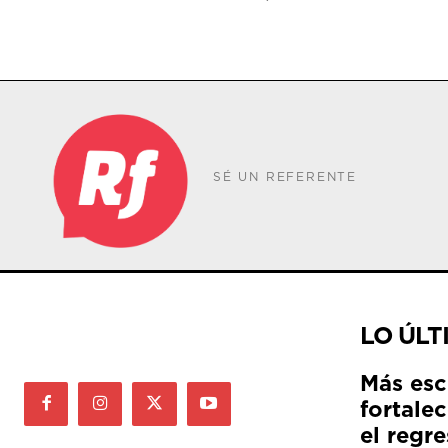
SÉ UN REFERENTE
LO ÚLT
Más esc
fortale
el regre