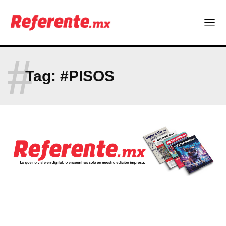
Empresas Responsables 2026?
Company
#
ABOUT
Tag:
#PISOS
CONTACT
PRIVACY POLICY
NEWSLETTER