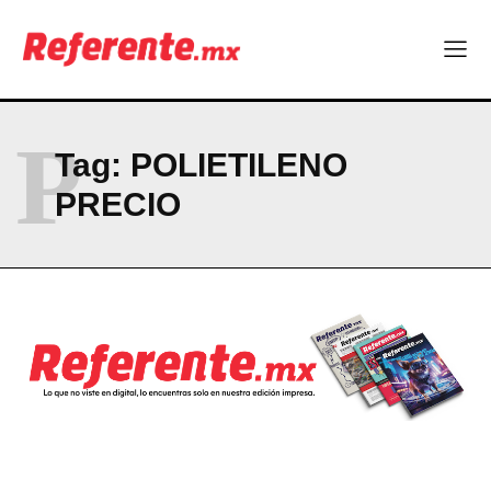
Linux nació como un hobby y hoy mueve la tecnología global
Más escuelas renovadas: fortalecen espacios para el regreso
a clases
¿Y si el futuro industrial de Chihuahua estuviera en el aire?
Los 40 ya no son la mitad de la vida: son el nuevo punto de
partida
P
Tag:
POLIETILENO
PRECIO
Company
ABOUT
CONTACT
PRIVACY POLICY
NEWSLETTER