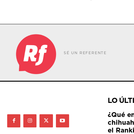
SÉ UN REFERENTE
LO ÚLT
¿Qué e
chihuah
el Rank