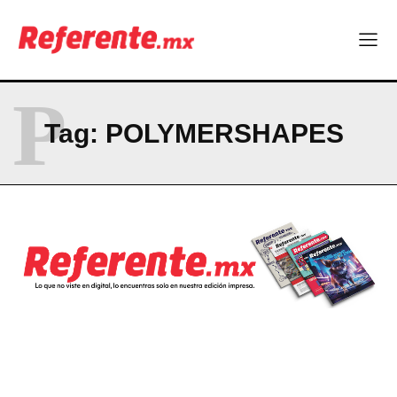
La Sierra Tarahumara tendrá una experiencia turística única
Company
P
ABOUT
Tag:
POLYMERSHAPES
CONTACT
PRIVACY POLICY
NEWSLETTER