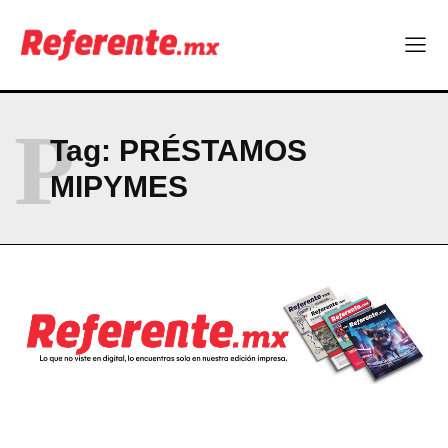
El proyecto que cambió al mundo sin proponérselo: cómo
Linux nació como un hobby y hoy mueve la tecnología global
Más escuelas renovadas: fortalecen espacios para el regreso
a clases
¿Y si el futuro industrial de Chihuahua estuviera en el aire?
P
Los 40 ya no son la mitad de la vida: son el nuevo punto de
Tag:
PRÉSTAMOS
partida
MIPYMES
Company
ABOUT
CONTACT
PRIVACY POLICY
NEWSLETTER