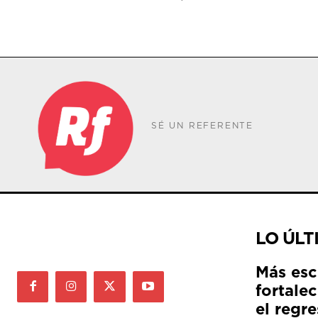
SÉ UN REFERENTE
LO ÚLT
Más esc
fortale
el regre