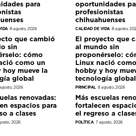
idades para
oportunidades pa
onistas
profesionistas
huenses
chihuahuenses
VIDA
8 agosto, 2026
CALIDAD DE VIDA
8 agosto, 20
ecto que cambió
El proyecto que 
o sin
al mundo sin
érselo: cómo
proponérselo: c
ació como un
Linux nació como
 hoy mueve la
hobby y hoy muev
gía global
tecnología global
agosto, 2026
PRINCIPAL
8 agosto, 2026
uelas renovadas:
Más escuelas ren
cen espacios para
fortalecen espaci
so a clases
el regreso a clase
gosto, 2026
POLÍTICA
7 agosto, 2026