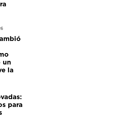
ra
26
cambió
ómo
 un
e la
ovadas:
os para
s