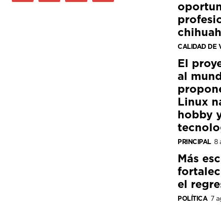
oportun
profesi
chihua
CALIDAD DE 
El proy
al mund
propon
Linux n
hobby y
tecnolo
PRINCIPAL
8 
Más esc
fortale
el regre
POLÍTICA
7 a