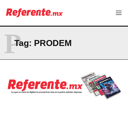
Becas internacionales abren nuevas oportunidades para
profesionistas chihuahuenses
El proyecto que cambió al mundo sin proponérselo: cómo
Linux nació como un hobby y hoy mueve la tecnología global
Más escuelas renovadas: fortalecen espacios para el regreso
P
a clases
¿Y si el futuro industrial de Chihuahua estuviera en el aire?
Tag:
PRODEM
Los 40 ya no son la mitad de la vida: son el nuevo punto de
partida
Company
ABOUT
CONTACT
PRIVACY POLICY
NEWSLETTER