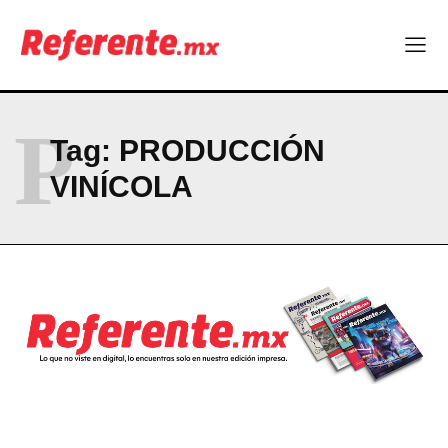
Linux nació como un hobby y hoy mueve la tecnología global
Más escuelas renovadas: fortalecen espacios para el regreso
a clases
¿Y si el futuro industrial de Chihuahua estuviera en el aire?
Los 40 ya no son la mitad de la vida: son el nuevo punto de
partida
P
Tag:
PRODUCCIÓN
VINÍCOLA
Company
ABOUT
CONTACT
PRIVACY POLICY
NEWSLETTER