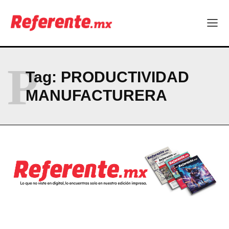
Linux nació como un hobby y hoy mueve la tecnología global
Más escuelas renovadas: fortalecen espacios para el regreso
a clases
¿Y si el futuro industrial de Chihuahua estuviera en el aire?
Los 40 ya no son la mitad de la vida: son el nuevo punto de
partida
P
Tag:
PRODUCTIVIDAD
MANUFACTURERA
Company
ABOUT
CONTACT
PRIVACY POLICY
NEWSLETTER