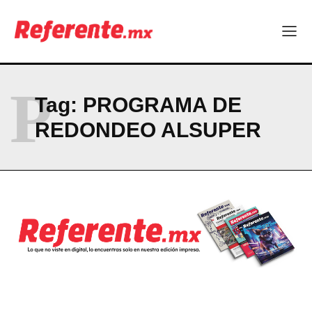
Linux nació como un hobby y hoy mueve la tecnología global
Más escuelas renovadas: fortalecen espacios para el regreso
a clases
¿Y si el futuro industrial de Chihuahua estuviera en el aire?
Los 40 ya no son la mitad de la vida: son el nuevo punto de
partida
P
Tag:
PROGRAMA DE
REDONDEO ALSUPER
Company
ABOUT
CONTACT
PRIVACY POLICY
NEWSLETTER