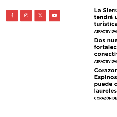
La Sier
tendrá 
turístic
ATRACTIVIDA
Dos nue
fortalec
conecti
ATRACTIVIDA
Corazon
Espinos
puede d
laureles
CORAZÓN DE