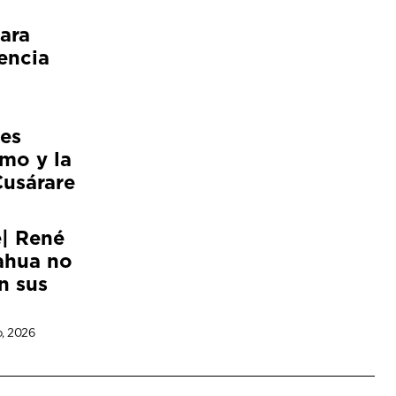
ara
encia
es
smo y la
Cusárare
e| René
ahua no
n sus
o, 2026