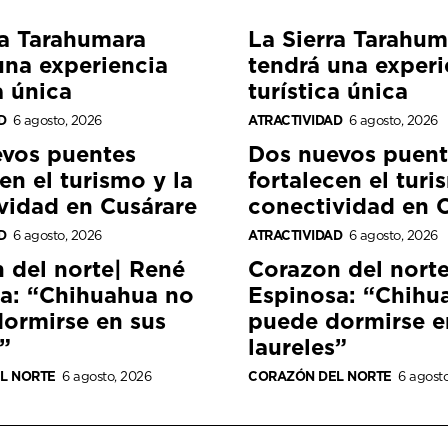
ra Tarahumara
La Sierra Tarahum
una experiencia
tendrá una experi
a única
turística única
D
6 agosto, 2026
ATRACTIVIDAD
6 agosto, 2026
vos puentes
Dos nuevos puent
en el turismo y la
fortalecen el turi
vidad en Cusárare
conectividad en 
D
6 agosto, 2026
ATRACTIVIDAD
6 agosto, 2026
 del norte| René
Corazon del nort
a: “Chihuahua no
Espinosa: “Chihu
ormirse en sus
puede dormirse e
”
laureles”
L NORTE
6 agosto, 2026
CORAZÓN DEL NORTE
6 agost