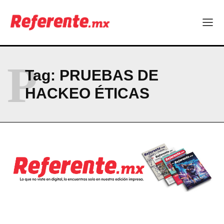
Linux nació como un hobby y hoy mueve la tecnología global
Más escuelas renovadas: fortalecen espacios para el regreso
a clases
¿Y si el futuro industrial de Chihuahua estuviera en el aire?
Los 40 ya no son la mitad de la vida: son el nuevo punto de
partida
P
Tag:
PRUEBAS DE
HACKEO ÉTICAS
Company
ABOUT
CONTACT
PRIVACY POLICY
NEWSLETTER