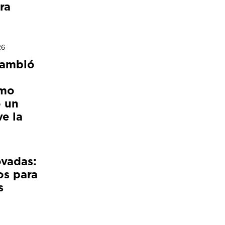
ra
26
cambió
ómo
 un
e la
ovadas:
os para
s