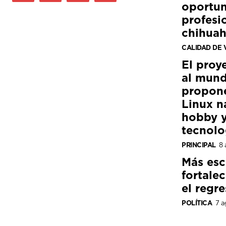
oportun
profesi
chihua
CALIDAD DE 
El proy
al mund
propon
Linux n
hobby y
tecnolo
PRINCIPAL
8 
Más esc
fortale
el regre
POLÍTICA
7 a