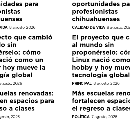
idades para
oportunidades pa
onistas
profesionistas
huenses
chihuahuenses
VIDA
8 agosto, 2026
CALIDAD DE VIDA
8 agosto, 20
ecto que cambió
El proyecto que 
o sin
al mundo sin
érselo: cómo
proponérselo: c
ació como un
Linux nació como
 hoy mueve la
hobby y hoy muev
gía global
tecnología global
agosto, 2026
PRINCIPAL
8 agosto, 2026
uelas renovadas:
Más escuelas ren
cen espacios para
fortalecen espaci
so a clases
el regreso a clase
gosto, 2026
POLÍTICA
7 agosto, 2026