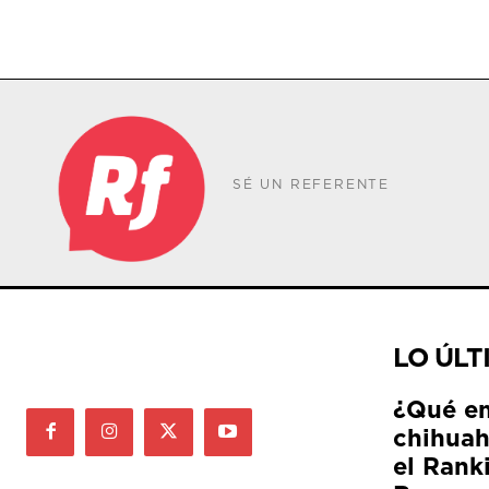
SÉ UN REFERENTE
LO ÚLT
¿Qué e
chihuah
el Rank