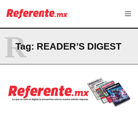
Linux nació como un hobby y hoy mueve la tecnología global
Más escuelas renovadas: fortalecen espacios para el regreso
a clases
¿Y si el futuro industrial de Chihuahua estuviera en el aire?
R
Los 40 ya no son la mitad de la vida: son el nuevo punto de
partida
Tag:
READER’S DIGEST
Company
ABOUT
CONTACT
PRIVACY POLICY
NEWSLETTER