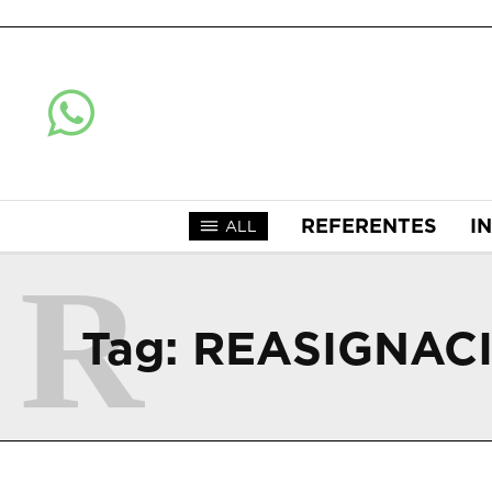
REFERENTES
I
ALL
R
Tag:
REASIGNAC