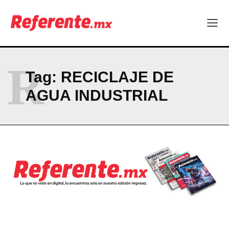
Linux nació como un hobby y hoy mueve la tecnología global
Más escuelas renovadas: fortalecen espacios para el regreso
a clases
¿Y si el futuro industrial de Chihuahua estuviera en el aire?
Los 40 ya no son la mitad de la vida: son el nuevo punto de
partida
R
Tag:
RECICLAJE DE
AGUA INDUSTRIAL
Company
ABOUT
CONTACT
PRIVACY POLICY
NEWSLETTER