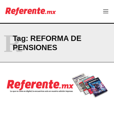
Linux nació como un hobby y hoy mueve la tecnología global
Más escuelas renovadas: fortalecen espacios para el regreso
a clases
¿Y si el futuro industrial de Chihuahua estuviera en el aire?
Los 40 ya no son la mitad de la vida: son el nuevo punto de
partida
R
Tag:
REFORMA DE
PENSIONES
Company
ABOUT
CONTACT
PRIVACY POLICY
NEWSLETTER