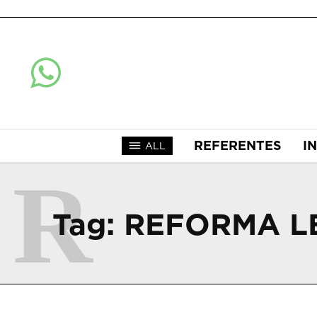
REFERENTES
I
ALL
R
Tag:
REFORMA L