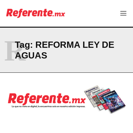
El proyecto que cambió al mundo sin proponérselo: cómo
Linux nació como un hobby y hoy mueve la tecnología global
Más escuelas renovadas: fortalecen espacios para el regreso
a clases
¿Y si el futuro industrial de Chihuahua estuviera en el aire?
R
Los 40 ya no son la mitad de la vida: son el nuevo punto de
Tag:
REFORMA LEY DE
partida
AGUAS
Company
ABOUT
CONTACT
PRIVACY POLICY
NEWSLETTER