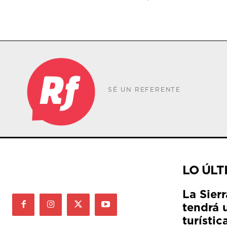
SÉ UN REFERENTE
LO ÚLT
La Sier
tendrá 
turístic