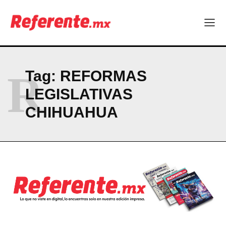
a clases
¿Y si el futuro industrial de Chihuahua estuviera en el aire?
Los 40 ya no son la mitad de la vida: son el nuevo punto de
partida
R
Tag:
REFORMAS
Company
LEGISLATIVAS
ABOUT
CHIHUAHUA
CONTACT
PRIVACY POLICY
NEWSLETTER