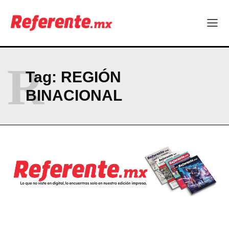
Más escuelas renovadas: fortalecen espacios para el regreso
a clases
¿Y si el futuro industrial de Chihuahua estuviera en el aire?
Los 40 ya no son la mitad de la vida: son el nuevo punto de
partida
R
Tag:
REGIÓN
Company
BINACIONAL
ABOUT
CONTACT
PRIVACY POLICY
NEWSLETTER