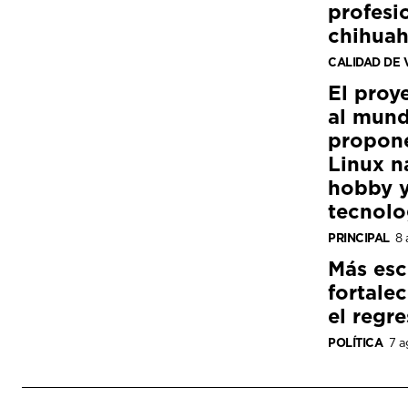
profesi
chihua
CALIDAD DE 
El proy
al mund
propon
Linux n
hobby y
tecnolo
PRINCIPAL
8 
Más esc
fortale
el regre
POLÍTICA
7 a