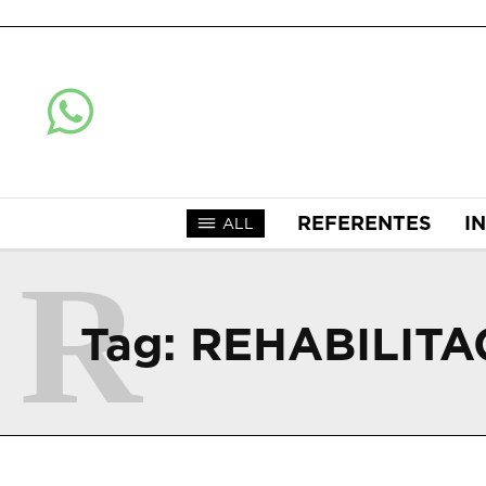
REFERENTES
I
ALL
R
Tag:
REHABILIT