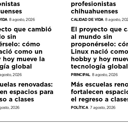
onistas
profesionistas
huenses
chihuahuenses
VIDA
8 agosto, 2026
CALIDAD DE VIDA
8 agosto, 20
ecto que cambió
El proyecto que 
o sin
al mundo sin
érselo: cómo
proponérselo: c
ació como un
Linux nació como
 hoy mueve la
hobby y hoy muev
gía global
tecnología global
agosto, 2026
PRINCIPAL
8 agosto, 2026
uelas renovadas:
Más escuelas ren
cen espacios para
fortalecen espaci
so a clases
el regreso a clase
gosto, 2026
POLÍTICA
7 agosto, 2026