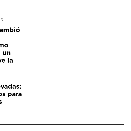
26
cambió
ómo
 un
e la
ovadas:
os para
s