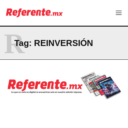
Linux nació como un hobby y hoy mueve la tecnología global
Más escuelas renovadas: fortalecen espacios para el regreso
a clases
¿Y si el futuro industrial de Chihuahua estuviera en el aire?
R
Los 40 ya no son la mitad de la vida: son el nuevo punto de
partida
Tag:
REINVERSIÓN
Company
ABOUT
CONTACT
PRIVACY POLICY
NEWSLETTER