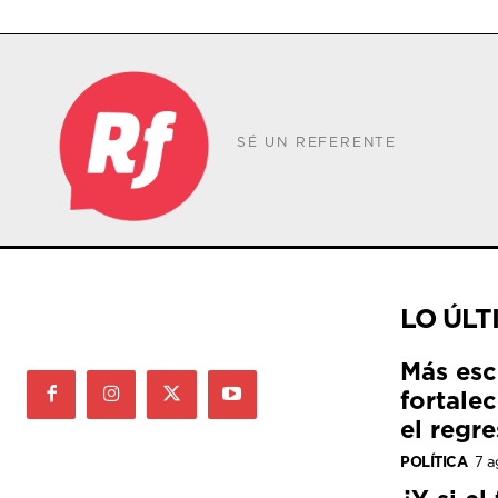
SÉ UN REFERENTE
LO ÚLT
Más esc
fortale
el regre
POLÍTICA
7 a