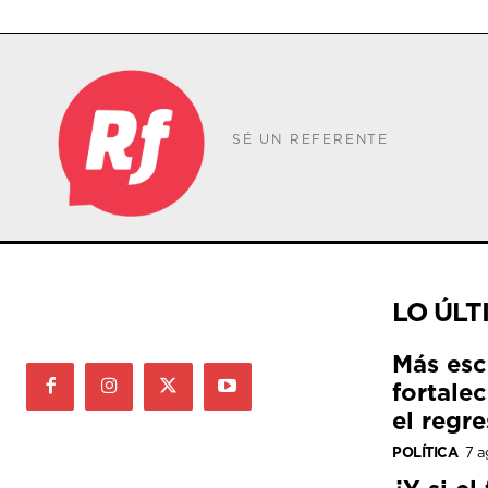
SÉ UN REFERENTE
LO ÚLT
Más esc
fortale
el regre
POLÍTICA
7 a