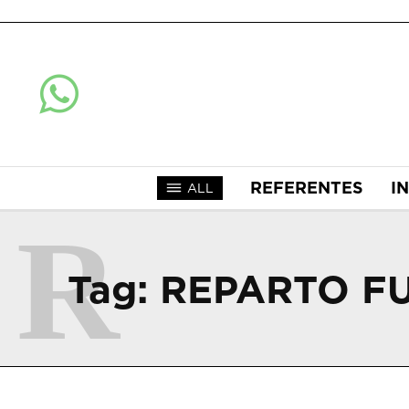
REFERENTES
I
ALL
R
Tag:
REPARTO F