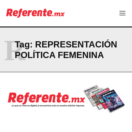
Linux nació como un hobby y hoy mueve la tecnología global
Más escuelas renovadas: fortalecen espacios para el regreso
a clases
¿Y si el futuro industrial de Chihuahua estuviera en el aire?
Los 40 ya no son la mitad de la vida: son el nuevo punto de
partida
R
Tag:
REPRESENTACIÓN
POLÍTICA FEMENINA
Company
ABOUT
CONTACT
PRIVACY POLICY
NEWSLETTER