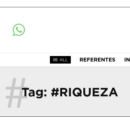
REFERENTES
I
ALL
#
Tag:
#RIQUEZA