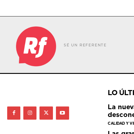
SÉ UN REFERENTE
LO ÚLT
La nuev
descone
CALIDAD Y V
Las gra